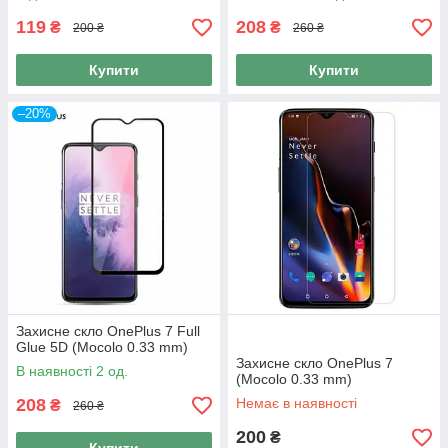
119
208
₴
₴
200 ₴
260 ₴
Купити
Купити
–20%
Захисне скло OnePlus 7 Full
Glue 5D (Mocolo 0.33 mm)
Захисне скло OnePlus 7
В наявності 2 од.
(Mocolo 0.33 mm)
208
Немає в наявності
₴
260 ₴
200
₴