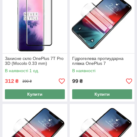
Захисне скло OnePlus 7T Pro
Гідрогелева протиударна
3D (Mocolo 0.33 mm)
плівка OnePlus 7
В наявності 1 од.
В наявності
312
99
₴
₴
390 ₴
Купити
Купити