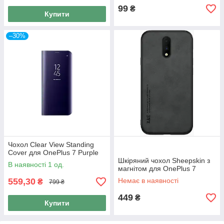
99
₴
Купити
–30%
Чохол Clear View Standing
Cover для OnePlus 7 Purple
Шкіряний чохол Sheepskin з
В наявності 1 од.
магнітом для OnePlus 7
559,30
Немає в наявності
₴
799 ₴
449
₴
Купити