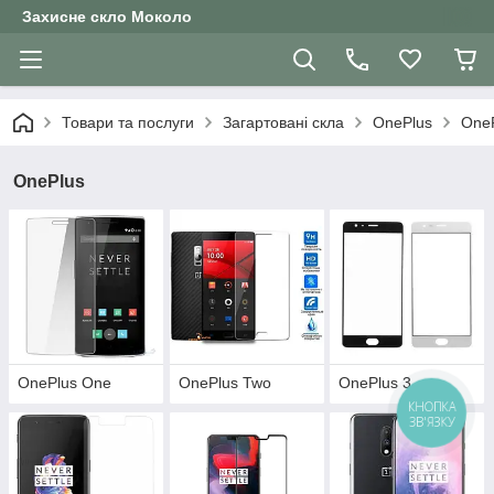
Захисне скло Moколо
Товари та послуги
Загартовані скла
OnePlus
One
OnePlus
OnePlus One
OnePlus Two
OnePlus 3
КНОПКА
ЗВ'ЯЗКУ