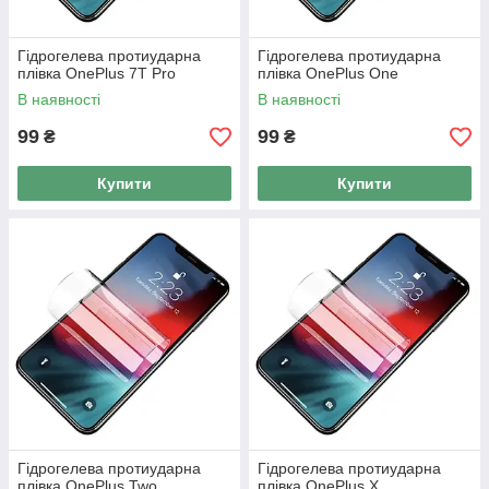
Гідрогелева протиударна
Гідрогелева протиударна
плівка OnePlus 7T Pro
плівка OnePlus One
В наявності
В наявності
99
99
₴
₴
Купити
Купити
Гідрогелева протиударна
Гідрогелева протиударна
плівка OnePlus Two
плівка OnePlus X