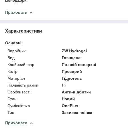
менеджери.
Приховати
Характеристики
Основні
Виробник
ZW Hydrogel
Вид
Глянцева
Клейовий шар
По всій поверхні
Колір
Прозорий
Матеріал
Гідрогель
Наявність рамки
Ні
Особливості
Анти-відбитки
Стан
Новий
Сумісність з
OnePlus
Тип
Захисна плівка
Приховати