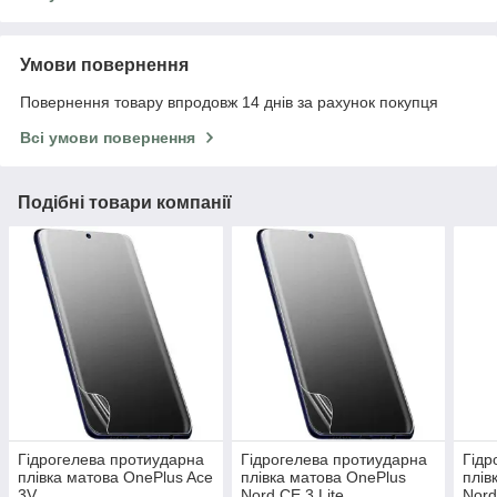
Умови повернення
Повернення товару впродовж 14 днів за рахунок покупця
Всі умови повернення
Подібні товари компанії
Гідрогелева протиударна
Гідрогелева протиударна
Гідр
плівка матова OnePlus Ace
плівка матова OnePlus
плів
3V
Nord CE 3 Lite
Nord