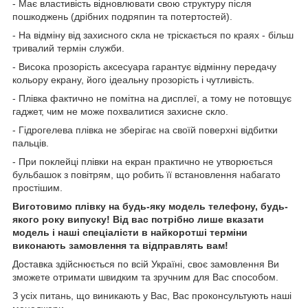
- Має властивість відновлювати свою структуру після
пошкоджень (дрібних подряпин та потертостей).
- На відміну від захисного скла не тріскається по краях - більш
тривалий термін служби.
- Висока прозорість аксесуара гарантує відмінну передачу
кольору екрану, його ідеальну прозорість і чутливість.
- Плівка фактично не помітна на дисплеї, а тому не потовщує
гаджет, чим не може похвалитися захисне скло.
- Гідрогелева плівка не зберігає на своїй поверхні відбитки
пальців.
- При поклейці плівки на екран практично не утворюється
бульбашок з повітрям, що робить її встановлення набагато
простішим.
Виготовимо плівку на будь-яку модель телефону, будь-
якого року випуску! Від вас потрібно лише вказати
модель і наші спеціалісти в найкоротші терміни
виконають замовлення та відправлять вам!
Доставка здійснюється по всій Україні, своє замовлення Ви
зможете отримати швидким та зручним для Вас способом.
З усіх питань, що виникають у Вас, Вас проконсультують наші