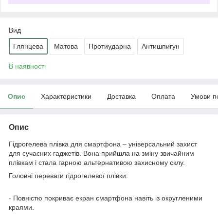
Вид
Глянцева
Матова
Протиударна
Антишпигун
В наявності
Опис
Характеристики
Доставка
Оплата
Умови п
Опис
Гідрогелева плівка для смартфона – універсальний захист
для сучасних гаджетів. Вона прийшла на зміну звичайним
плівкам і стала гарною альтернативою захисному склу.
Головні переваги гідрогелевої плівки:
- Повністю покриває екран смартфона навіть із округленими
краями.