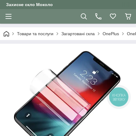
Захисне скло Moколо
Товари та послуги
Загартовані скла
OnePlus
One
КНОПКА
ЗВ'ЯЗКУ