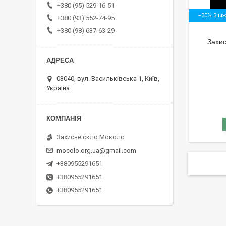
+380 (95) 529-16-51
–30%
+380 (93) 552-74-95
+380 (98) 637-63-29
Захис
03040, вул. Васильківська 1, Київ,
Україна
Захисне скло Moколо
mocolo.org.ua@gmail.com
+380955291651
+380955291651
+380955291651