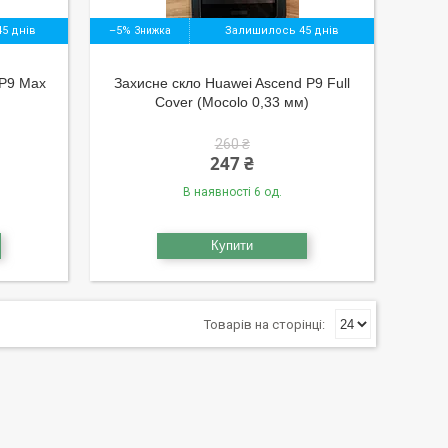
5 днів
–5%
Залишилось 45 днів
 P9 Max
Захисне скло Huawei Ascend P9 Full
Cover (Mocolo 0,33 мм)
260 ₴
247 ₴
В наявності 6 од.
Купити