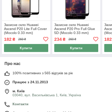
Захисне скло Huawei
Захисне скло Huawei
Захи
Ascend P20 Lite Full Cover
Ascend P20 Pro Full Glue
Asce
(Mocolo 0.33 mm)
5D (Mocolo 0.33 mm)
(Moc
182
234
182
₴
₴
260 ₴
260 ₴
Купити
Купити
Про нас
100% позитивних з 565 відгуків за рік
Працює з 24.11.2013
м. Київ
03040, вул. Васильківська 1, Київ, Україна
Контакти