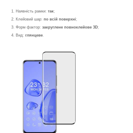
1. Наявність рамки:
так
;
2. Клейовий шар:
по всій поверхні
;
3. Форм фактор:
закруглене
повноклейове 3D
;
4. Вид:
глянцеве
.