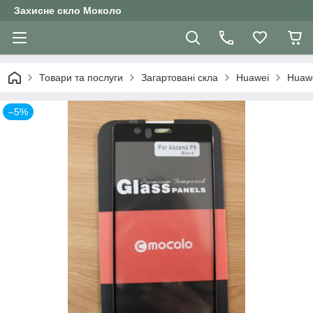
Захисне скло Moколо
Товари та послуги
Загартовані скла
Huawei
Huawe
–5%