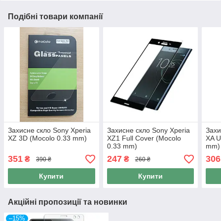
Подібні товари компанії
Захисне скло Sony Xperia
Захисне скло Sony Xperia
Захи
XZ 3D (Mocolo 0.33 mm)
XZ1 Full Cover (Mocolo
XA U
0.33 mm)
mm)
351
247
306
₴
₴
390 ₴
260 ₴
Купити
Купити
Акційні пропозиції та новинки
–15%