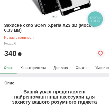
КНОПКА
ЗВ'ЯЗКУ
Захисне скло SONY Xperia XZ3 3D (Mocolo
0,33 мм)
Немає в наявності
Роздріб
340
₴
Опис
Характеристики
Доставка
Оплата
Умови п
Опис
Вашій увазі представлені
найрізноманітніші аксесуари для
захисту вашого розумного гаджета