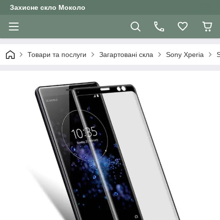
Захисне скло Moколо
Товари та послуги
Загартовані скла
Sony Xperia
S