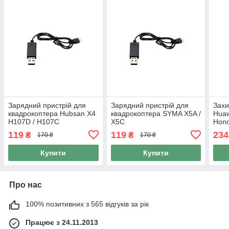
Зарядний пристрій для
Зарядний пристрій для
Захи
квадрокоптера Hubsan X4
квадрокоптера SYMA X5A /
Huaw
H107D / H107C
X5C
Hono
119
119
234
₴
₴
170 ₴
170 ₴
Купити
Купити
Про нас
100% позитивних з 565 відгуків за рік
Працює з 24.11.2013