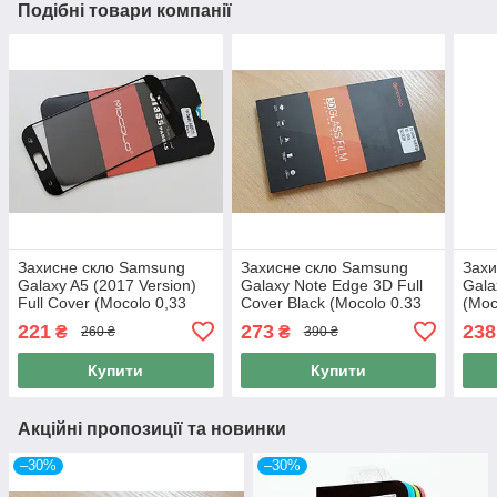
Подібні товари компанії
Захисне скло Samsung
Захисне скло Samsung
Захи
Galaxy A5 (2017 Version)
Galaxy Note Edge 3D Full
Gala
Full Cover (Mocolo 0,33
Cover Black (Mocolo 0.33
(Moc
мм)
mm)
221
273
238
₴
₴
260 ₴
390 ₴
Купити
Купити
Акційні пропозиції та новинки
–30%
–30%