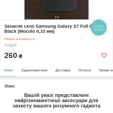
Захисне скло Samsung Galaxy S7 Full Cover
КНОПКА
ЗВ'ЯЗКУ
Black (Mocolo 0,33 мм)
Немає в наявності
Роздріб
260
₴
Опис
Характеристики
Доставка
Оплата
Умови п
Опис
Вашій увазі представлені
найрізноманітніші аксесуари для
захисту вашого розумного гаджета