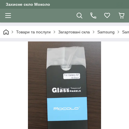
Захисне скло Moколо
Товари та послуги
Загартовані скла
Samsung
Sam