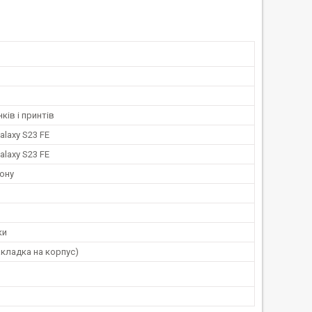
ків і принтів
laxy S23 FE
laxy S23 FE
ону
ки
кладка на корпус)