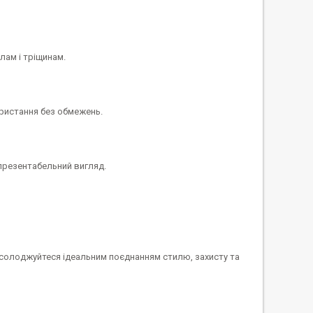
лам і тріщинам.
ористання без обмежень.
 презентабельний вигляд.
солоджуйтеся ідеальним поєднанням стилю, захисту та