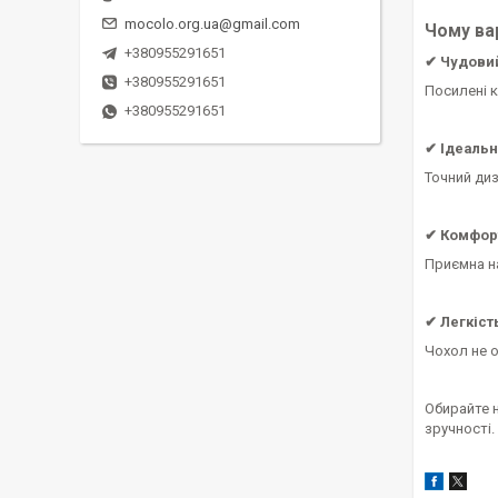
mocolo.org.ua@gmail.com
Чому ва
+380955291651
✔ Чудовий
+380955291651
Посилені к
+380955291651
✔ Ідеаль
Точний диз
✔ Комфор
Приємна на
✔ Легкість
Чохол не о
Обирайте 
зручності.