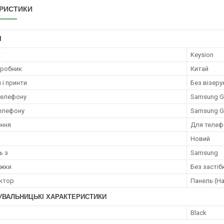
РИСТИКИ
І
к
Keysion
иробник
Китай
 і принти
Без візерун
телефону
Samsung Ga
елефону
Samsung Ga
ення
Для телеф
Новий
ь з
Samsung
ежки
Без застіб
ктор
Панель (На
УВАЛЬНИЦЬКІ ХАРАКТЕРИСТИКИ
Black