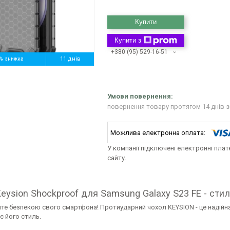
Купити
Купити з
+380 (95) 529-16-51
%
11 днів
повернення товару протягом 14 днів
з
У компанії підключені електронні пла
сайту.
eysion Shockproof для Samsung Galaxy S23 FE - стиль
те безпекою свого смартфона! Протиударний чохол KEYSION - це надійна
є його стиль.