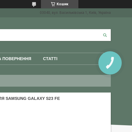
Кошик
03040, вул. Васильківська 1, Київ, Україна
А ПОВЕРНЕННЯ
СТАТТІ
КНОПКА
ЗВ'ЯЗКУ
Я SAMSUNG GALAXY S23 FE