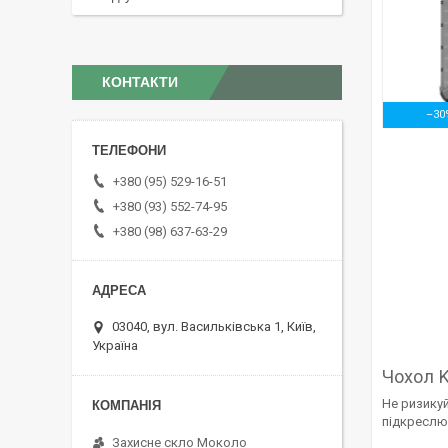
КОНТАКТИ
–30
+380 (95) 529-16-51
+380 (93) 552-74-95
+380 (98) 637-63-29
03040, вул. Васильківська 1, Київ,
Україна
Чохол K
Не ризикуй
підкреслю
Захисне скло Moколо