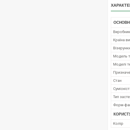
ХАРАКТЕ
ОСНОВН
Виробни
Країна в
Візерунки
Модель 
Моделі т
Признач
Стан
Сумісніст
Тип заст
Форм-фа
КОРИСТ
Колір