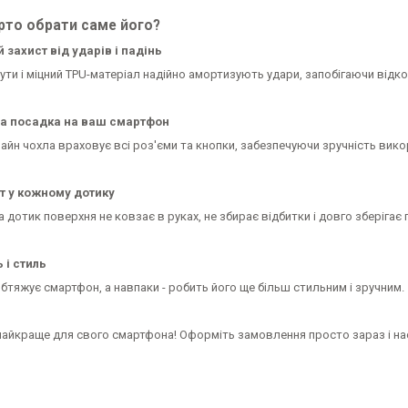
рто обрати саме його?
 захист від ударів і падінь
ути і міцний TPU-матеріал надійно амортизують удари, запобігаючи відко
на посадка на ваш смартфон
айн чохла враховує всі роз'єми та кнопки, забезпечуючи зручність вик
т у кожному дотику
 дотик поверхня не ковзає в руках, не збирає відбитки і довго зберігає
 і стиль
бтяжує смартфон, а навпаки - робить його ще більш стильним і зручним.
найкраще для свого смартфона! Оформіть замовлення просто зараз і на