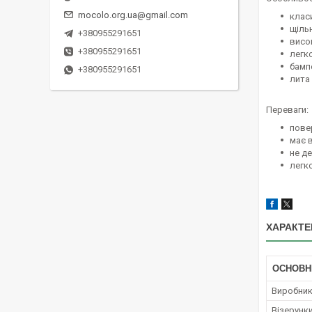
mocolo.org.ua@gmail.com
клас
щільн
+380955291651
висок
+380955291651
легк
бамп
+380955291651
лита
Переваги:
повер
має 
не д
легк
ХАРАКТЕ
ОСНОВН
Виробни
Візерунки