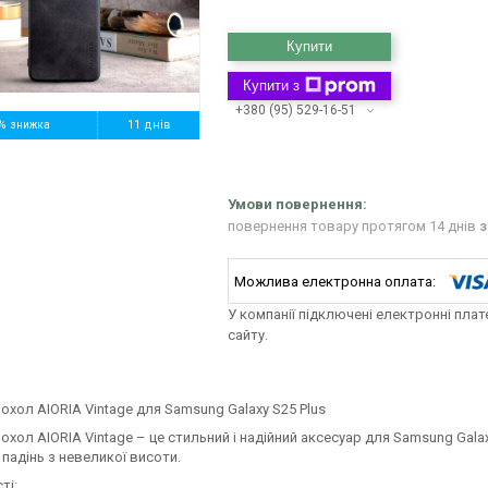
Купити
Купити з
+380 (95) 529-16-51
%
11 днів
повернення товару протягом 14 днів
з
У компанії підключені електронні пла
сайту.
охол AIORIA Vintage для Samsung Galaxy S25 Plus
охол AIORIA Vintage – це стильний і надійний аксесуар для Samsung Galax
 падінь з невеликої висоти.
ті: