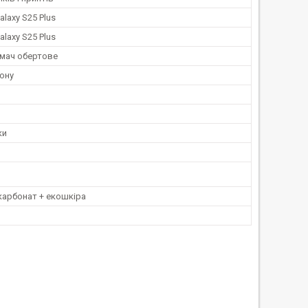
laxy S25 Plus
laxy S25 Plus
имач обертове
ону
ки
карбонат + екошкіра