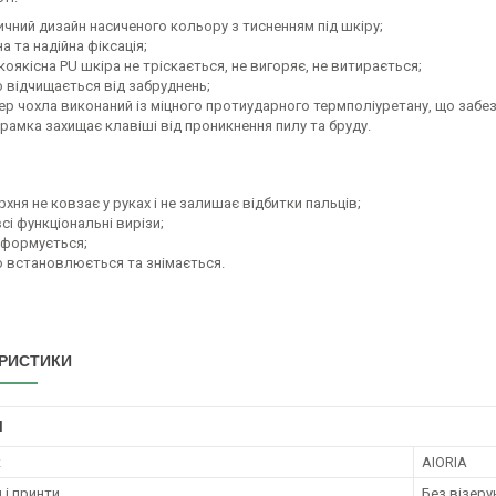
ичний дизайн насиченого кольору з тисненням під шкіру;
а та надійна фіксація;
оякісна PU шкіра не тріскається, не вигоряє, не витирається;
о відчищається від забруднень;
ер чохла виконаний із міцного протиударного термполіуретану, що забезп
 рамка захищає клавіші від проникнення пилу та бруду.
хня не ковзає у руках і не залишає відбитки пальців;
всі функціональні вирізи;
еформується;
о встановлюється та знімається.
РИСТИКИ
І
к
AIORIA
 і принти
Без візерун