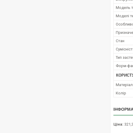
Модель 
Моделі т
Особливо
Признач
Стан
Сумісніст
Тип заст
Форм-фа
КОРИСТ
Матеріал
Колір
ІНФОРМА
Ціна:
321,3