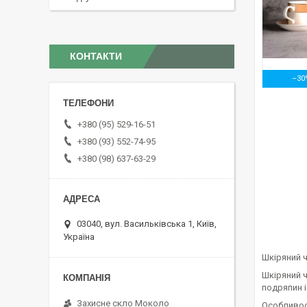
КОНТАКТИ
–30
+380 (95) 529-16-51
+380 (93) 552-74-95
+380 (98) 637-63-29
03040, вул. Васильківська 1, Київ,
Україна
Шкіряний ч
Шкіряний ч
подряпин і
Захисне скло Moколо
Особливос