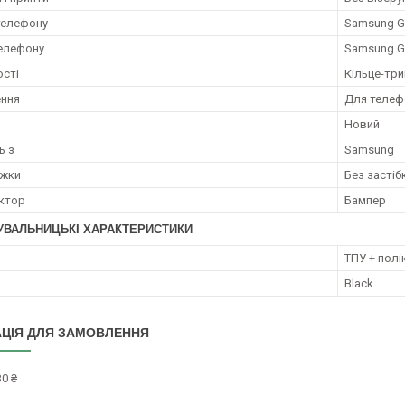
телефону
Samsung Ga
елефону
Samsung Ga
сті
Кільце-тр
ення
Для телеф
Новий
ь з
Samsung
ежки
Без застіб
ктор
Бампер
УВАЛЬНИЦЬКІ ХАРАКТЕРИСТИКИ
ТПУ + полі
Black
ЦІЯ ДЛЯ ЗАМОВЛЕННЯ
0 ₴