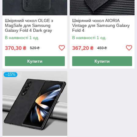
Шкіряний чохол OLGE з
Шкіряний чохол AIORIA
MagSafe для Samsung
Vintage для Samsung Galaxy
Galaxy Fold 4 Dark gray
Fold 4
В наявності 1 од.
В наявності 1 од.
370,30
367,20
₴
₴
529 ₴
459 ₴
Купити
Купити
–15%