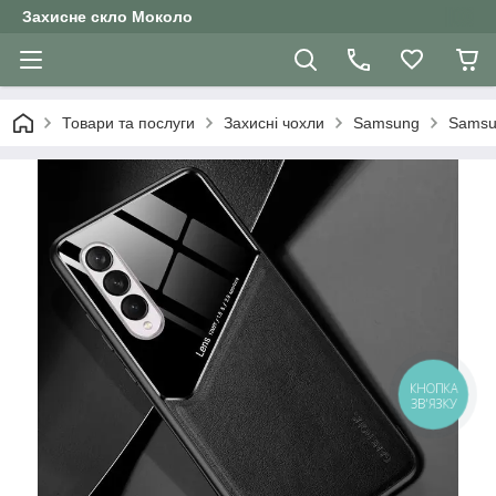
Захисне скло Moколо
Товари та послуги
Захисні чохли
Samsung
Samsu
КНОПКА
ЗВ'ЯЗКУ