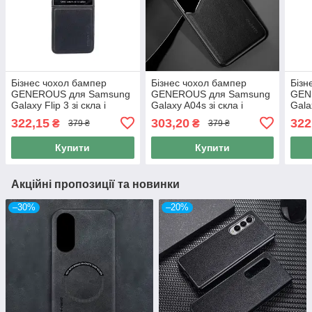
Бізнес чохол бампер
Бізнес чохол бампер
Бізн
GENEROUS для Samsung
GENEROUS для Samsung
GEN
Galaxy Flip 3 зі скла і
Galaxy A04s зі скла і
Gala
штучної шкіри
штучної шкіри
штуч
322,15
303,20
322
₴
₴
379 ₴
379 ₴
Купити
Купити
Акційні пропозиції та новинки
–30%
–20%