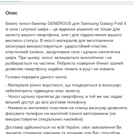
Опис
Бізнес чохол бампер GENEROUS для Samsung Galaxy Fold 4
зі скла і штучної шкіри – це відмінне рішення не тільки для
захисту вашого смартфона, але і для підкреслення вашого
високого статусу. В якості матеріалів для виготовлення
аксесуара використовуються: ударостійкий пластик,
еластичний силікон, загартоване скло і щільна синтетична
шкіра. При цьому, чохол залишається монолітною і не
розбирається на частини. Ребриста поверхня бічних граней
дозволяє смартфону надійно лежить в руці і не ковзати.
Головні переваги даного чохла:
- Матеріали різної жорсткості, що поєднуються в аксесуарі,
забезпечують підвищень клас захисту.
- Чохол щільно прилягає до смартфону, в той же час надає
вільний доступ до всіх роз'ємів телефону.
- Наявність металевої пластини на спинці аксесуар дозволить
фіксувати телефон на магнітній панелі автотримача (не
використовуючи спеціальних наклейок).
Доставка здійснюється по всій Україні, своє замовлення Ви
зможете отримати швидким та зручним для Вас способом.