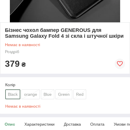
Бізнес чохол бампер GENEROUS для
Samsung Galaxy Fold 4 зі скла і штучної шкіри
Немає в наявності
Роздріб
379
₴
Колір
Black
orange
Blue
Green
Red
Немає в наявності
Опис
Характеристики
Доставка
Оплата
Умови п