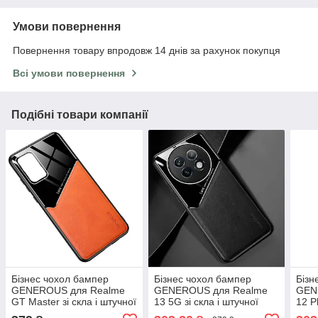
Умови повернення
Повернення товару впродовж 14 днів за рахунок покупця
Всі умови повернення
Подібні товари компанії
Бізнес чохол бампер
Бізнес чохол бампер
Бізн
GENEROUS для Realme
GENEROUS для Realme
GEN
GT Master зі скла і штучної
13 5G зі скла і штучної
12 Pl
шкіри
шкіри
штуч