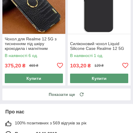
Чохол для Realme 12 5G з
тисненням під шкіру
Силіконовий чохол Liquid
крокодила і магнітним
Silicone Case Realme 12 5G
утримувачем
В наявності 6 од.
В наявності 1 од.
375,20
103,20
₴
₴
469 ₴
129 ₴
Купити
Купити
Показати ще
Про нас
100% позитивних з 569 відгуків за рік