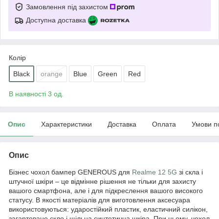
Замовлення під захистом
Доступна доставка
Колір
Black
orange
Blue
Green
Red
В наявності 3 од.
Опис
Характеристики
Доставка
Оплата
Умови п
Опис
Бізнес чохол бампер GENEROUS для
Realme 12 5G
зі скла і
штучної шкіри – це відмінне рішення не тільки для захисту
вашого смартфона, але і для підкреслення вашого високого
статусу. В якості матеріалів для виготовлення аксесуара
використовуються: ударостійкий пластик, еластичний силікон,
загартоване скло і щільна синтетична шкіра. При цьому, чохол