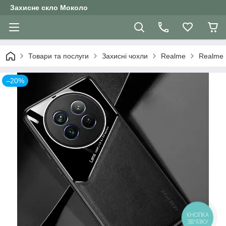
Захисне скло Moколо
Товари та послуги
Захисні чохли
Realme
Realme 
–20%
КНОПКА
ЗВ'ЯЗКУ