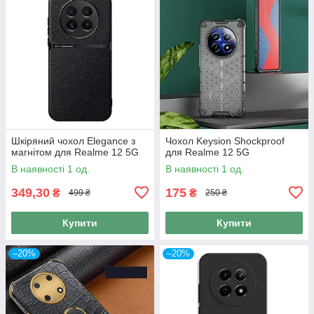
Шкіряний чохол Elegance з
Чохол Keysion Shockproof
магнітом для Realme 12 5G
для Realme 12 5G
В наявності 1 од.
В наявності 1 од.
349,30
175
₴
₴
499 ₴
250 ₴
Купити
Купити
–20%
–20%