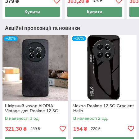
379
303,20
303
₴
₴
379 ₴
Купити
Купити
Акційні пропозиції та новинки
–30%
–30%
Шкіряний чохол AIORIA
Чохол Realme 12 5G Gradient
Vintage для Realme 12 5G
Hello
В наявності 3 од.
В наявності 2 од.
321,30
154
₴
₴
459 ₴
220 ₴