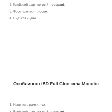
2. Клейовий шар:
по всій поверхні
;
3. Форм фактор:
плоске
;
4. Вид:
глянцеве
.
Особливості 5D Full Glue скла Mocolo:
1. Наявність рамки:
так
;
2. Клейовий шар:
по всій поверхні
;