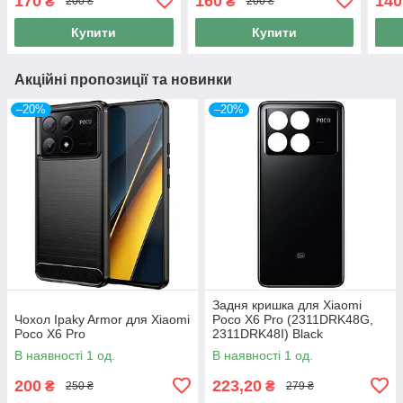
170
160
140
₴
₴
200 ₴
200 ₴
Купити
Купити
Акційні пропозиції та новинки
–20%
–20%
Задня кришка для Xiaomi
Чохол Ipaky Armor для Xiaomi
Poco X6 Pro (2311DRK48G,
Poco X6 Pro
2311DRK48I) Black
В наявності 1 од.
В наявності 1 од.
200
223,20
₴
₴
250 ₴
279 ₴