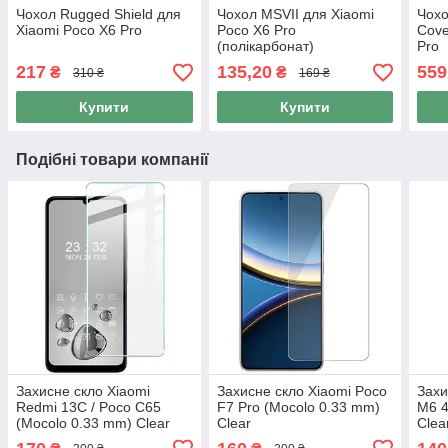
Чохол Rugged Shield для
Чохол MSVII для Xiaomi
Чохо
Xiaomi Poco X6 Pro
Poco X6 Pro
Cove
(полікарбонат)
Pro
217
135,20
559
₴
₴
310 ₴
169 ₴
Купити
Купити
Подібні товари компанії
Захисне скло Xiaomi
Захисне скло Xiaomi Poco
Захи
Redmi 13C / Poco C65
F7 Pro (Mocolo 0.33 mm)
M6 4
(Mocolo 0.33 mm) Clear
Clear
Clea