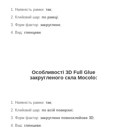
1. Наявність рамки:
так
;
2. Клейовий шар:
по рамці
;
3. Форм фактор:
закруглене
;
4. Вид:
глянцеве
.
Особливості 3D Full Glue
закругленого скла Mocolo:
1. Наявність рамки:
так
;
2. Клейовий шар:
по всій поверхні
;
3. Форм фактор:
закруглене
повноклейове 3D
;
4. Вид:
глянцеве
.