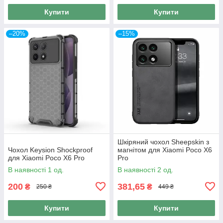
Купити
Купити
–20%
–15%
Шкіряний чохол Sheepskin з
Чохол Keysion Shockproof
магнітом для Xiaomi Poco X6
для Xiaomi Poco X6 Pro
Pro
В наявності 1 од.
В наявності 2 од.
200
381,65
₴
₴
250 ₴
449 ₴
Купити
Купити