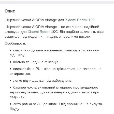
Опис
Шкіряний чохол AIORIA Vintage для
Xiaomi Redmi 10C
Шкіряний чохол AIORIA Vintage – це стильний і надійний
аксесуар для
Xiaomi Redmi
10C. Він надійно захистить ваш
смартфон від подряпин і падінь з невеликої висоти.
Особливості:
класичний дизайн насиченого кольору з тисненням
під шкіру;
щільна та надійна фіксація;
високоякісна PU шкіра не тріскається, не вигоряє, не
витирається;
легко відчищається від забруднень;
бампер чохла виконаний із міцного протиударного
термполіуретану, що забезпечує надійний захист при
падіннях;
лита рамка захищає клавіші від проникнення пилу та
бруду.