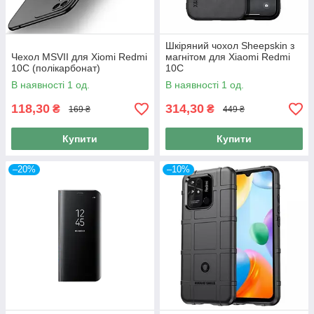
Шкіряний чохол Sheepskin з
Чехол MSVII для Xiomi Redmi
магнітом для Xiaomi Redmi
10C (полікарбонат)
10C
В наявності 1 од.
В наявності 1 од.
118,30
314,30
₴
₴
169 ₴
449 ₴
Купити
Купити
–20%
–10%