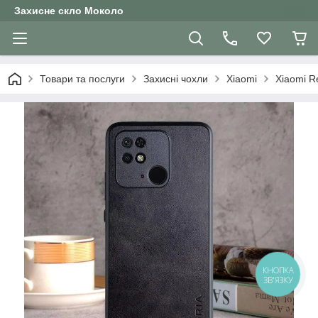
Захисне скло Moколо
Товари та послуги
Захисні чохли
Xiaomi
Xiaomi R
КНОПКА
ЗВ'ЯЗКУ