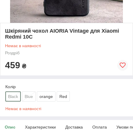
Шкіряний чохол AIORIA Vintage для Xiaomi
Redmi 10C
Немає в наявності
Роздріб
459
₴
Колір
Black
Blue
orange
Red
Немає в наявності
Опис
Характеристики
Доставка
Оплата
Умови п