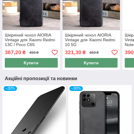
Шкіряний чохол AIORIA
Шкіряний чохол AIORIA
Шкір
Vintage для Xiaomi Redmi
Vintage для Xiaomi Redmi
Vint
13C / Poco C65
10 5G
Note
Note
367,20
321,30
390
₴
₴
459 ₴
459 ₴
Купити
Купити
Акційні пропозиції та новинки
–30%
–30%