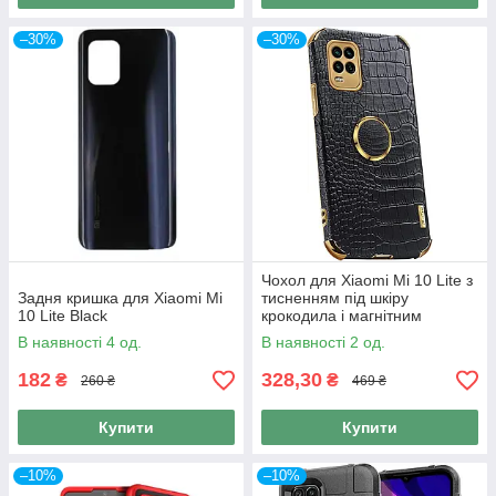
–30%
–30%
Чохол для Xiaomi Mi 10 Lite з
Задня кришка для Xiaomi Mi
тисненням під шкіру
10 Lite Black
крокодила і магнітним
утримувачем
В наявності 4 од.
В наявності 2 од.
182
328,30
₴
₴
260 ₴
469 ₴
Купити
Купити
–10%
–10%