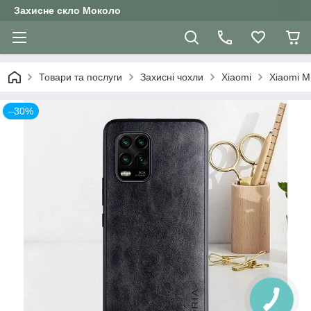
Захисне скло Moколо
Товари та послуги
Захисні чохли
Xiaomi
Xiaomi M
–30%