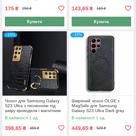
175
143,65
₴
₴
250 ₴
169 ₴
Купити
Купити
–15%
–15%
Чохол для Samsung Galaxy
Шкіряний чохол OLGE з
S23 Ultra з тисненням під
MagSafe для Samsung
шкіру крокодила і магнітним
Galaxy S23 Ultra Dark gray
утримувачем
В наявності 1 од.
В наявності 1 од.
398,65
449,65
₴
₴
469 ₴
529 ₴