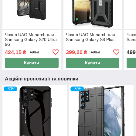
Чохол UAG Monarch для
Чохол UAG Monarch для
Чох
Samsung Galaxy S20 Ultra
Samsung Galaxy S8 Plus
Sams
5G
424,15
399,20
499
₴
₴
499 ₴
499 ₴
Купити
Купити
Акційні пропозиції та новинки
–30%
–30%