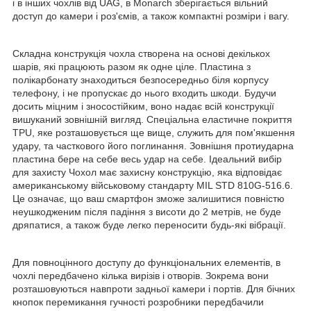
і в інших чохлів від UAG, в Monarch зберігається вільний
доступ до камери і роз'ємів, а також компактні розміри і вагу.
Складна конструкція чохла створена на основі декількох
шарів, які працюють разом як одне ціле. Пластина з
полікарбонату знаходиться безпосередньо біля корпусу
телефону, і не пропускає до нього входить шкоди. Будучи
досить міцним і зносостійким, воно надає всій конструкції
вишуканий зовнішній вигляд. Спеціальна еластичне покриття
TPU, яке розташовується ще вище, служить для пом'якшення
удару, та часткового його поглинання. Зовнішня протиударна
пластина бере на себе весь удар на себе. Ідеальний вибір
для захисту Чохол має захисну конструкцію, яка відповідає
американському військовому стандарту MIL STD 810G-516.6.
Це означає, що ваш смартфон зможе залишитися повністю
неушкодженим після падіння з висоти до 2 метрів, не буде
дряпатися, а також буде легко переносити будь-які вібрації.
Для повноцінного доступу до функціональних елементів, в
чохлі передбачено кілька вирізів і отворів. Зокрема вони
розташовуються навпроти задньої камери і портів. Для бічних
кнопок перемикання гучності розробники передбачили