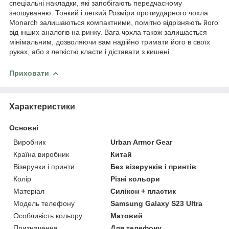
спеціальні накладки, які запобігають передчасному
зношуванню. Тонкий і легкий Розміри протиударного чохла
Monarch залишаються компактними, помітно відрізняють його
від інших аналогів на ринку. Вага чохла також залишається
мінімальним, дозволяючи вам надійно тримати його в своїх
руках, або з легкістю класти і діставати з кишені.
Приховати
Характеристики
Основні
Виробник
Urban Armor Gear
Країна виробник
Китай
Візерунки і принти
Без візерунків і принтів
Колір
Різні кольори
Матеріал
Силікон + пластик
Модель телефону
Samsung Galaxy S23 Ultra
Особливість кольору
Матовий
Призначення
Для телефону