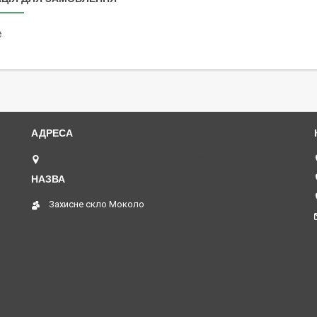
₴
03040, вул. Васильківська 1, Київ, Україна
Захисне скло Moколо