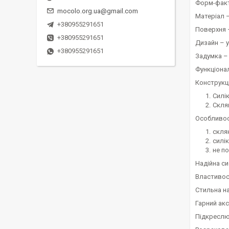
Форм-факт
mocolo.org.ua@gmail.com
Матеріал 
+380955291651
Поверхня 
+380955291651
Дизайн – 
+380955291651
Задумка –
Функціонал
Конструкці
Силі
Скля
Особливос
скля
силі
не п
Надійна си
Властивос
Стильна н
Гарний ак
Підкреслю