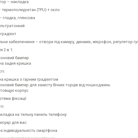
ор – накладка
– термополиуретан (TPU) + скло
– гладка, глянсова
ультратонкий
 градієнт
ьне забезпечення – отвори під камеру, динамік, мікрофон, регулятор гуч
я 2 в 1:
коновий бампер
на задня кришка
ті:
на кришка з гарним градієнтом
коновий бампер для захисту бічних торців від пошкоджень
отовщує корпус
стема фіксації
ті:
акладка на тильну панель телефону
сесуар для вас
є індивідуальність смартфона