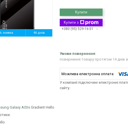
Купити
Купити з
+380 (95) 529-16-51
%
46 днів
повернення товару протягом 14 днів
з
У компанії підключені електронні пла
сайту.
sung Galaxy A03s
Gradient Hello
стики:
llo