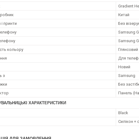
к
Gradient He
иробник
Китай
 і принти
Без візерун
телефону
Samsung G
елефону
Samsung G
сть кольору
Глянсовий
ення
Для телеф
Новий
ь з
Samsung
ежки
Без застіб
ктор
Панель (На
УВАЛЬНИЦЬКІ ХАРАКТЕРИСТИКИ
Black
Силікон + 
ЦІЯ ДЛЯ ЗАМОВЛЕННЯ