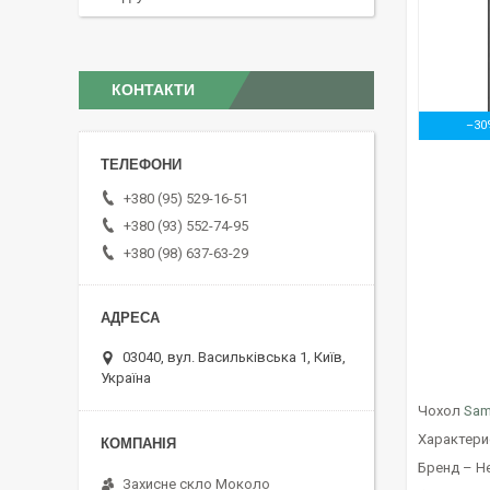
КОНТАКТИ
–30
+380 (95) 529-16-51
+380 (93) 552-74-95
+380 (98) 637-63-29
03040, вул. Васильківська 1, Київ,
Україна
Чохол
Sam
Характери
Бренд – He
Захисне скло Moколо