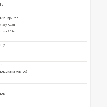
llo
ків і принтів
alaxy A03s
alaxy A03s
ону
ки
кладка на корпус)
скло