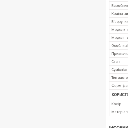
Виробни
Країна в
Візерунки
Модель 
Моделі т
Особливі
Признач
Стан
Сумісніст
Тип заст
Форм-фа
КОРИСТ
Колір
Матеріал
ІНФОРМА