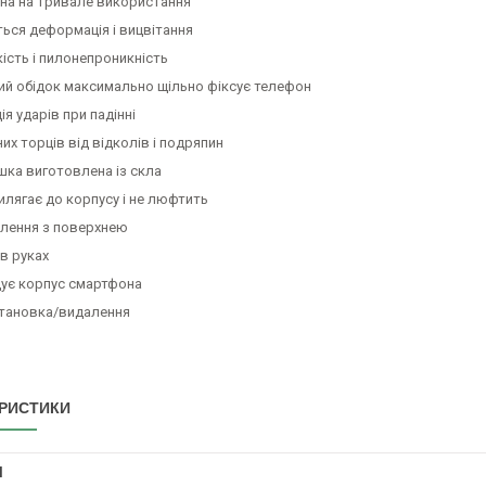
на на тривале використання
ься деформація і вицвітання
ість і пилонепроникність
ий обідок максимально щільно фіксує телефон
я ударів при падінні
них торців від відколів і подряпин
шка виготовлена із скла
илягає до корпусу і не люфтить
плення з поверхнею
в руках
ує корпус смартфона
тановка/видалення
РИСТИКИ
І