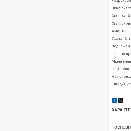
Розрахова
Виключаєт
Зносостійк
Силіконов
Амортизаці
Захист біч
Задня кри
Щільно пр
Міцне зче
Не ковзає 
Не потовщ
Швидка ус
ХАРАКТЕ
ОСНОВН