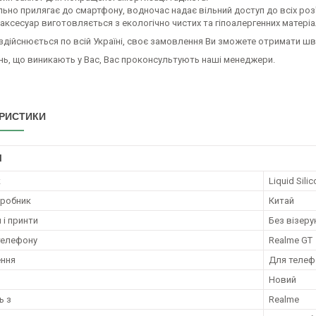
льно прилягає до смартфону, водночас надає вільний доступ до всіх роз
 аксесуар виготовляється з екологічно чистих та гіпоалергенних матеріа
здійснюється по всій Україні, своє замовлення Ви зможете отримати ш
ань, що виникають у Вас, Вас проконсультують наші менеджери.
РИСТИКИ
І
к
Liquid Sili
иробник
Китай
 і принти
Без візерун
телефону
Realme GT
ення
Для телеф
Новий
ь з
Realme