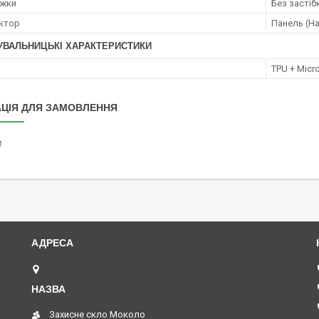
ежки
Без застіб
ктор
Панель (На
УВАЛЬНИЦЬКІ ХАРАКТЕРИСТИКИ
TPU + Micro
ЦІЯ ДЛЯ ЗАМОВЛЕННЯ
₴
03040, вул. Васильківська 1, Київ, Україна
Захисне скло Moколо