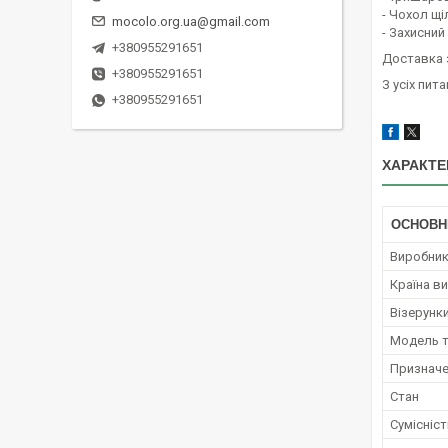
- Чохол щі
mocolo.org.ua@gmail.com
- Захисний
+380955291651
Доставка 
+380955291651
З усіх пит
+380955291651
ХАРАКТЕ
ОСНОВН
Виробни
Країна в
Візерунки
Модель 
Признач
Стан
Сумісніст