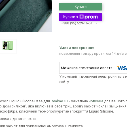
Купити
Купити з
+380 (95) 529-16-51
повернення товару протягом 14 днів
з
У компанії підключені електронні пла
сайту.
охол Liquid Silicone Case для
Realme GT
- унікальна
новинка
для вашого 
ідкий силікон", яка включає в себе тришарову захист чохла і зміцнення 
ікрофібра, класичний термополиуретан і покриття Liquid Silicone.
реваги даного чохла:
ий захист для покращеної амортизації гаджета.