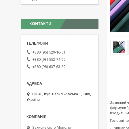
КОНТАКТИ
+380 (95) 529-16-51
+380 (93) 552-74-95
+380 (98) 637-63-29
03040, вул. Васильківська 1, Київ,
Україна
Захисний ч
формули "р
входить: м
Головні пе
Захисне скло Moколо
- Тришаров