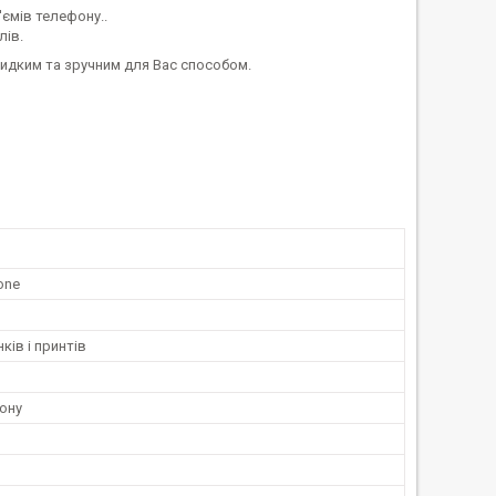
'ємів телефону..
лів.
видким та зручним для Вас способом.
cone
ків і принтів
ону