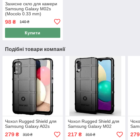
Захисне скло для камери
Samsung Galaxy M02s
(Mocolo 0.33 mm)
98
₴
140 ₴
Купити
Подібні товари компанії
Чохол Rugged Shield для
Чохол Rugged Shield для
Чохо
Samsung Galaxy A02s
Samsung Galaxy M02
Sam
279
217
279
₴
₴
310 ₴
310 ₴