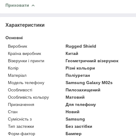
Приховати
Характеристики
Основні
Виробник
Rugged Shield
Країна виробник
Китай
Візерунки і принти
Геометричний візерунок
Колір
Різні кольори
Матеріал
Поліуретан
Модель телефону
Samsung Galaxy M02s
Особливості
Пилозахищений
Особливість кольору
Матовий
Призначення
Для телефону
Стан
Новий
Сумісність з
Samsung
Тип застежки
Без застібки
Форм-фактор
Бампер