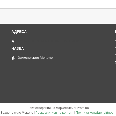
03040, вул. Васильківська 1, Київ, Україна
Захисне скло Moколо
Сайт створений на маркетплейсі
Prom.ua
Захисне скло Moколо |
Поскаржитися на контент
|
Політика конфіденційності