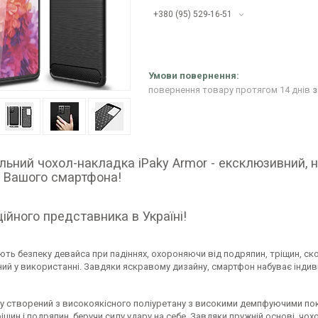
+380 (95) 529-16-51
повернення товару протягом 14 днів
з
льний чохол-накладка iPaky Armor - ексклюзивний, н
у Вашого смартфона!
ційного представника в Україні!
ть безпеку девайса при падіннях, охороняючи від подряпин, тріщин, ско
ий у використанні. Завдяки яскравому дизайну, смартфон набуває індиві
y створений з високоякісного поліуретану з високими демпфуючими пока
ріщин і подряпин, беручи силу удару на себе. Завдяки пружній основі, 