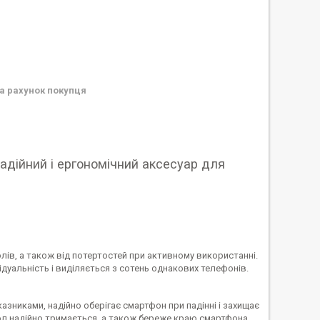
а рахунок покупця
адійний і ергономічний аксесуар для
лів, а також від потертостей при активному використанні.
дуальність і виділяється з сотень однакових телефонів.
зниками, надійно оберігає смартфон при падінні і захищає
чохол надійно тримається, а також береже краю смартфона