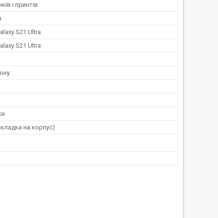
ків і принтів
н
laxy S21 Ultra
laxy S21 Ultra
ону
ки
кладка на корпус)