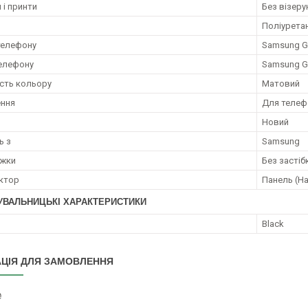
 і принти
Без візерун
Поліурета
телефону
Samsung Ga
елефону
Samsung Ga
сть кольору
Матовий
ення
Для телеф
Новий
ь з
Samsung
ежки
Без застіб
ктор
Панель (На
УВАЛЬНИЦЬКІ ХАРАКТЕРИСТИКИ
Black
ЦІЯ ДЛЯ ЗАМОВЛЕННЯ
₴