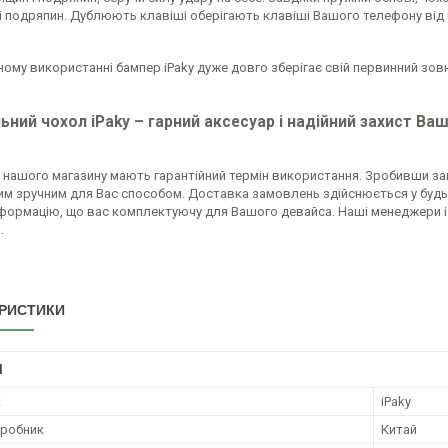
 і подряпин. Дублюють клавіші оберігають клавіші Вашого телефону від 
ому використанні бампер iPaky дуже довго зберігає свій первинний зовн
ьний чохол iPaky – гарний аксесуар і надійний захист В
и нашого магазину мають гарантійний термін використання. Зробивши з
им зручним для Вас способом. Доставка замовлень здійснюється у будь-
інформацію, що вас комплектуючу для Вашого девайса. Наші менеджери і
.
РИСТИКИ
І
к
iPaky
иробник
Китай