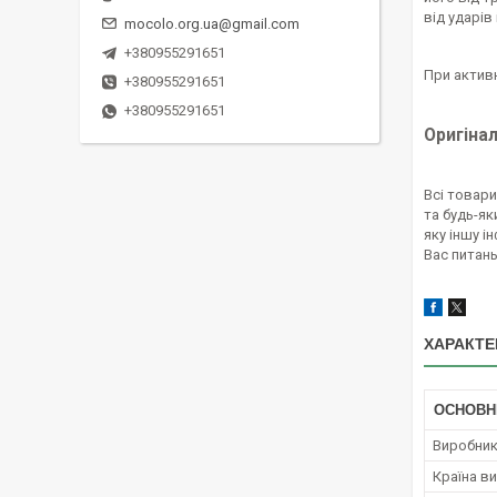
від ударів
mocolo.org.ua@gmail.com
+380955291651
При активн
+380955291651
+380955291651
Оригінал
Всі товар
та будь-як
яку іншу 
Вас питань
ХАРАКТЕ
ОСНОВН
Виробни
Країна в