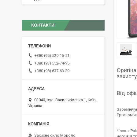
КОНТАКТИ
+380 (95) 529-16-51
+380 (93) 552-74-95
Оригіна
+380 (98) 637-63-29
захист
Від офі
03040, вул. Васильківська 1, Київ,
Україна
Забезпечую
Ергономічн
Чохол iPak
Захисне скло Moколо
його від т