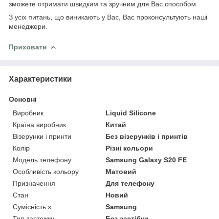
зможете отримати швидким та зручним для Вас способом.
З усіх питань, що виникають у Вас, Вас проконсультують наші
менеджери.
Приховати
Характеристики
Основні
Виробник
Liquid Silicone
Країна виробник
Китай
Візерунки і принти
Без візерунків і принтів
Колір
Різні кольори
Модель телефону
Samsung Galaxy S20 FE
Особливість кольору
Матовий
Призначення
Для телефону
Стан
Новий
Сумісність з
Samsung
Тип застежки
Без застібки