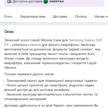
Доступна доставка
Опис
Характеристики
Доставка
Оплата
Умови п
Опис
Захисний чохол Liquid Silicone Case для
Samsung Galaxy S20
FE
- унікальна
новинка
для вашого смартфона. Аксесуар
виготовляється за допомогою формули "рідкий силікон", яка
включає в себе тришарову захист чохла і зміцнення його
бічних стиків. До складу захисного аксесуара входить:
мікрофібра, класичний термополиуретан і покриття Liquid
Silicone.
Головні переваги даного чохла:
- Тришаровий захист для покращеної амортизації гаджета.
- Чохол щільно прилягає до смартфону, водночас надає
вільний доступ до всіх роз'ємів телефону..
- Захисний аксесуар виготовляється з екологічно чистих та
гіпоалергенних матеріалів.
Доставка здійснюється по всій Україні, своє замовлення Ви