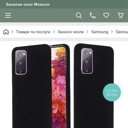
Захисне скло Moколо
Товари та послуги
Захисні чохли
Samsung
Samsun
КНОПКА
ЗВ'ЯЗКУ