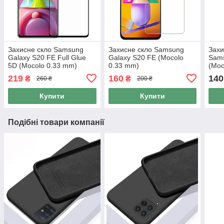
Захисне скло Samsung
Захисне скло Samsung
Захи
Galaxy S20 FE Full Glue
Galaxy S20 FE (Mocolo
Sams
5D (Mocolo 0.33 mm)
0.33 mm)
(Moc
219
160
140
₴
₴
260 ₴
200 ₴
Купити
Купити
Подібні товари компанії