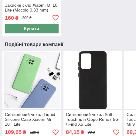
Захисне скло Xiaomi Mi 10
Lite (Mocolo 0.33 mm)
160
₴
200 ₴
Купити
Подібні товари компанії
Силіконовий чохол Liquid
Силіконовий чохол Soft
Силі
Silicone Case Xiaomi Mi
Touch для Oppo Reno7 5G
Touc
10T Lite
/ Find X5 Lite
Mi 9
109,65
84,15
69,
₴
₴
129 ₴
99 ₴