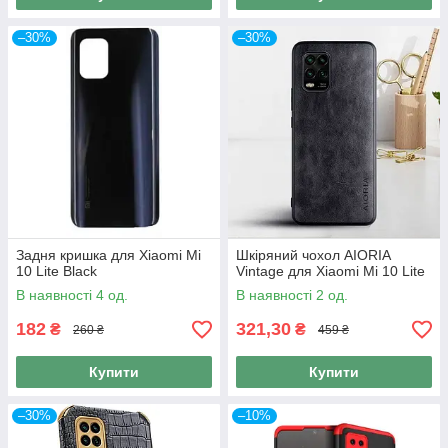
–30%
–30%
Задня кришка для Xiaomi Mi
Шкіряний чохол AIORIA
10 Lite Black
Vintage для Xiaomi Mi 10 Lite
В наявності 4 од.
В наявності 2 од.
182
321,30
₴
₴
260 ₴
459 ₴
Купити
Купити
–30%
–10%