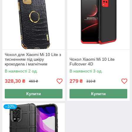
Чохол для Xiaomi Mi 10 Lite з
тисненням під шкіру
Чохол Xiaomi Mi 10 Lite
крокодила і магнітним
Fullcover 4D
утримувачем
В наявності 2 од.
В наявності 3 од.
328,30
279
₴
₴
469 ₴
310 ₴
Купити
Купити
–10%