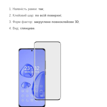
1. Наявність рамки:
так
;
2. Клейовий шар:
по всій поверхні
;
3. Форм фактор:
закруглене
повноклейове 3D
;
4. Вид:
глянцеве
.