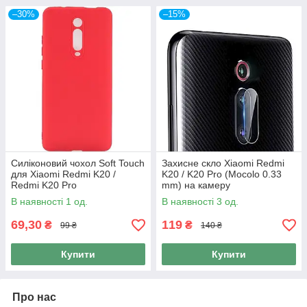
–30%
–15%
Силіконовий чохол Soft Touch
Захисне скло Xiaomi Redmi
для Xiaomi Redmi K20 /
K20 / K20 Pro (Mocolo 0.33
Redmi K20 Pro
mm) на камеру
В наявності 1 од.
В наявності 3 од.
69,30
119
₴
₴
99 ₴
140 ₴
Купити
Купити
Про нас