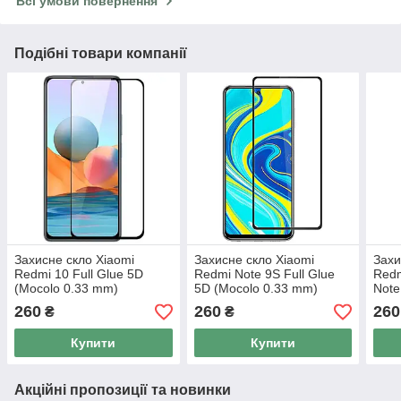
Всі умови повернення
Подібні товари компанії
Захисне скло Xiaomi
Захисне скло Xiaomi
Захи
Redmi 10 Full Glue 5D
Redmi Note 9S Full Glue
Redm
(Mocolo 0.33 mm)
5D (Mocolo 0.33 mm)
Note
(Moc
260
260
260
₴
₴
Купити
Купити
Акційні пропозиції та новинки