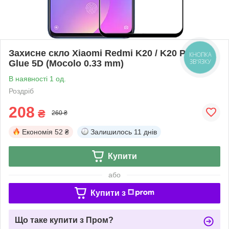
Захисне скло Xiaomi Redmi K20 / K20 Pro Full
КНОПКА
ЗВ'ЯЗКУ
Glue 5D (Mocolo 0.33 mm)
В наявності 1 од.
Роздріб
208
₴
260 ₴
Економія
52 ₴
Залишилось
11 днів
Купити
або
Купити з
Що таке купити з Пром?