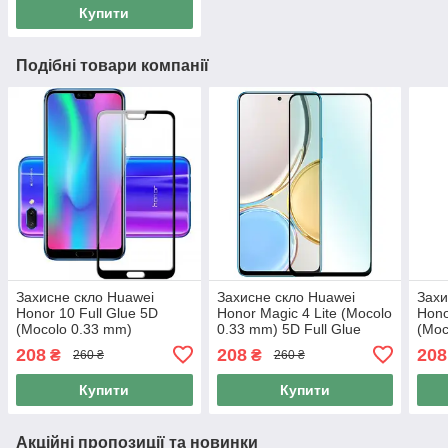
Купити
Подібні товари компанії
Захисне скло Huawei
Захисне скло Huawei
Захи
Honor 10 Full Glue 5D
Honor Magic 4 Lite (Mocolo
Hono
(Mocolo 0.33 mm)
0.33 mm) 5D Full Glue
(Moc
208
208
208
₴
₴
260 ₴
260 ₴
Купити
Купити
Акційні пропозиції та новинки