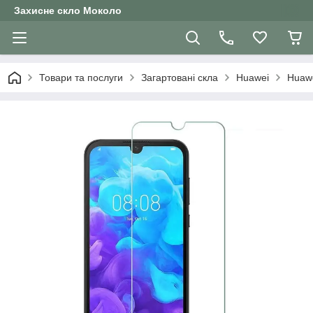
Захисне скло Moколо
Товари та послуги
Загартовані скла
Huawei
Huawe