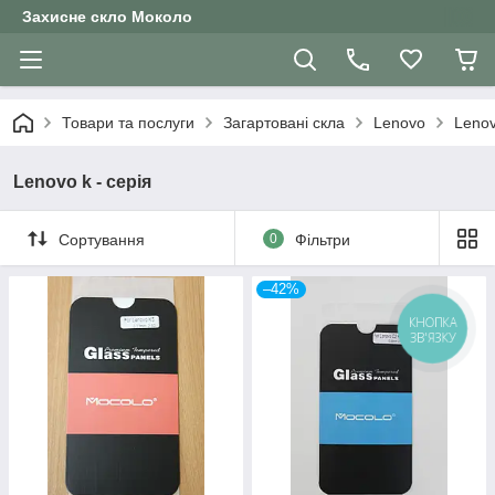
Захисне скло Moколо
Товари та послуги
Загартовані скла
Lenovo
Lenov
Lenovo k - серія
Сортування
0
Фільтри
–42%
КНОПКА
ЗВ'ЯЗКУ