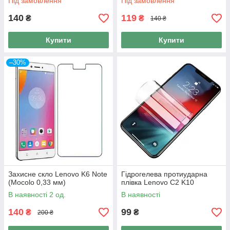
Під замовлення
Під замовлення
140
119
₴
₴
140 ₴
Купити
Купити
–30%
Захисне скло Lenovo K6 Note
Гідрогелева протиударна
(Mocolo 0,33 мм)
плівка Lenovo C2 K10
В наявності 2 од.
В наявності
140
99
₴
₴
200 ₴