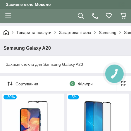
Захисне скло Moколо
Товари та послуги
Загартовані скла
Samsung
Sam
Samsung Galaxy A20
Захисні стекла для Samsung Galaxy A20
КНОПКА
ЗВ'ЯЗКУ
Сортування
0
Фільтри
–30%
–5%