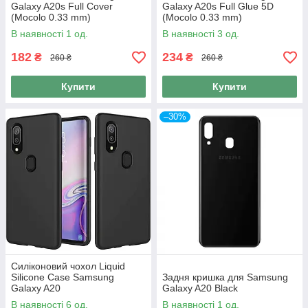
Galaxy A20s Full Cover
Galaxy A20s Full Glue 5D
(Mocolo 0.33 mm)
(Mocolo 0.33 mm)
В наявності 1 од.
В наявності 3 од.
182
234
₴
₴
260 ₴
260 ₴
Купити
Купити
–30%
Силіконовий чохол Liquid
Silicone Case Samsung
Задня кришка для Samsung
Galaxy A20
Galaxy A20 Black
В наявності 6 од.
В наявності 1 од.