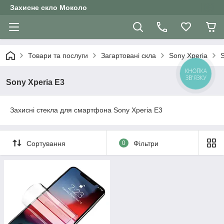
Захисне скло Moколо
Товари та послуги
Загартовані скла
Sony Xperia
S
КНОПКА
ЗВ'ЯЗКУ
Sony Xperia E3
Захисні стекла для смартфона Sony Xperia E3
Сортування
0
Фільтри