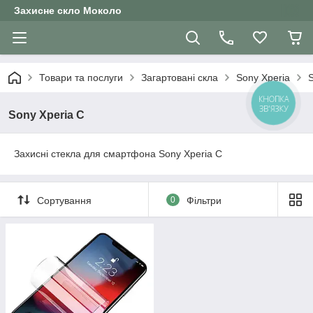
Захисне скло Moколо
Товари та послуги
Загартовані скла
Sony Xperia
S
КНОПКА
ЗВ'ЯЗКУ
Sony Xperia C
Захисні стекла для смартфона Sony Xperia C
Сортування
0
Фільтри