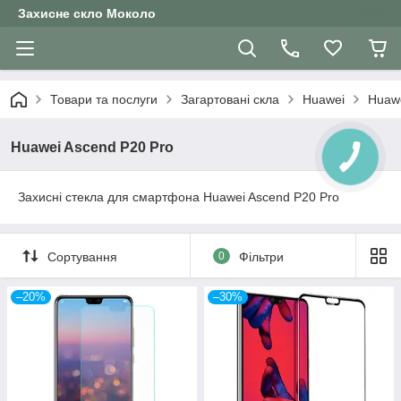
Захисне скло Moколо
Товари та послуги
Загартовані скла
Huawei
Huawe
Huawei Ascend P20 Pro
Захисні стекла для смартфона Huawei Ascend P20 Pro
Сортування
0
Фільтри
–20%
–30%