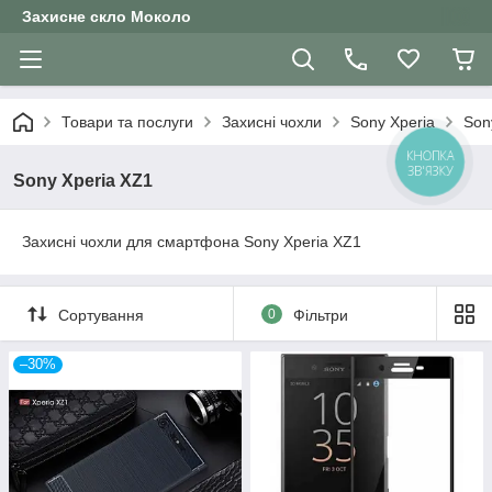
Захисне скло Moколо
Товари та послуги
Захисні чохли
Sony Xperia
Son
КНОПКА
ЗВ'ЯЗКУ
Sony Xperia XZ1
Захисні чохли для смартфона Sony Xperia XZ1
Сортування
0
Фільтри
–30%