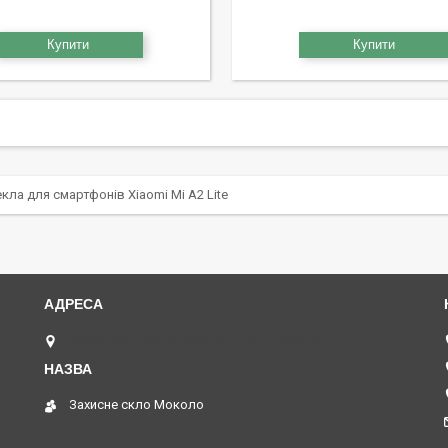
Купити
Купити
екла для смартфонів Xiaomi Mi A2 Lite
03040, вул. Васильківська 1, Київ, Україна
Захисне скло Moколо