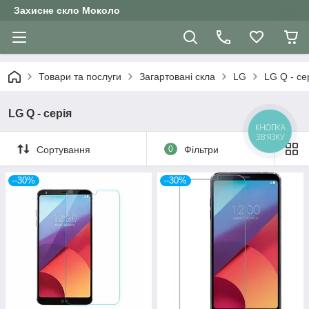
Захисне скло Moколо
Товари та послуги
Загартовані скла
LG
LG Q - се
LG Q - серія
КНОПКА
ЗВ'ЯЗКУ
Сортування
0
Фільтри
–30%
–30%