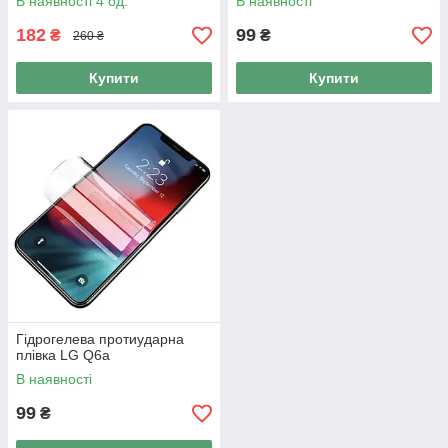
В наявності 4 од.
В наявності
182
99
₴
₴
260 ₴
Купити
Купити
Гідрогелева протиударна
плівка LG Q6a
В наявності
99
₴