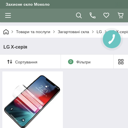
Захисне скло Moколо
Товари та послуги
Загартовані скла
LG
LG X-сері
LG X-серія
Сортування
0
Фільтри