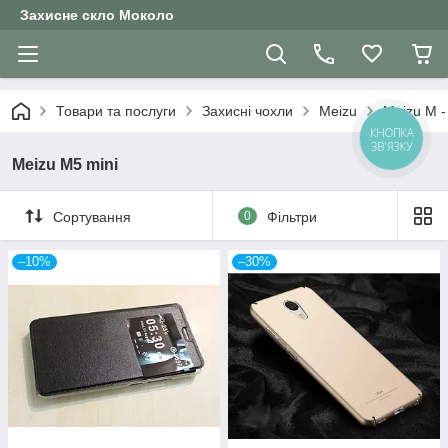
Захисне скло Moколо
Товари та послуги
Захисні чохли
Meizu
Meizu M -
КНОПКА
ЗВ'ЯЗКУ
Meizu M5 mini
Сортування
0
Фільтри
–10%
–30%