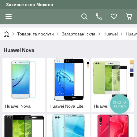
Захисне скло Moколо
Товари та послуги
Загартовані скла
Huawei
Huaw
Huawei Nova
КНОПКА
Huawei Nova
Huawei Nova Lite
Huawei Nova 2
ЗВ'ЯЗКУ