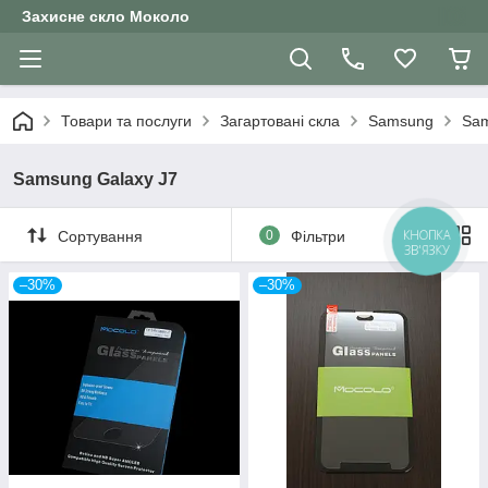
Захисне скло Moколо
Товари та послуги
Загартовані скла
Samsung
Sam
Samsung Galaxy J7
КНОПКА
Сортування
0
Фільтри
ЗВ'ЯЗКУ
–30%
–30%