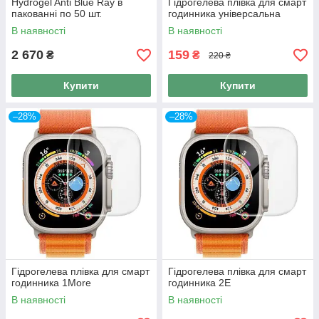
Hydrogel Anti Blue Ray в
Гідрогелева плівка для смарт
пакованні по 50 шт.
годинника універсальна
В наявності
В наявності
2 670
159
₴
₴
220 ₴
Купити
Купити
–28%
–28%
Гідрогелева плівка для смарт
Гідрогелева плівка для смарт
годинника 1More
годинника 2E
В наявності
В наявності