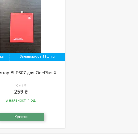
Залишилось 11 днів
ятор BLP607 для OnePlus X
370 ₴
259 ₴
В наявності 4 од.
Купити